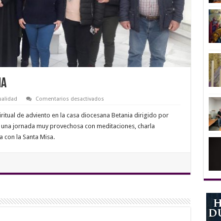
ia
en
ualidad
Comentarios desactivados
Retiro
de
iritual de adviento en la casa diocesana Betania dirigido por
adviento
en
 una jornada muy provechosa con meditaciones, charla
Betania
a con la Santa Misa.