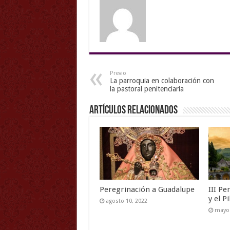
Previo
La parroquia en colaboración con
la pastoral penitenciaria
Artículos Relacionados
Peregrinación a Guadalupe
III P
y el P
agosto 10, 2022
mayo 