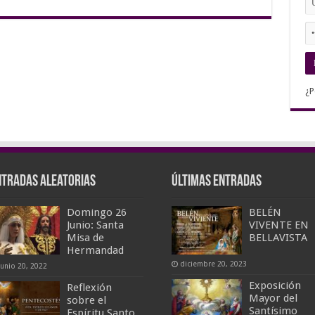
¿P
ntradas aleatorias
Últimas entradas
Domingo 26
BELÉN
Junio: Santa
VIVENTE EN
Misa de
BELLAVISTA
Hermandad
diciembre 20, 2023
junio 20, 2022
Exposición
Reflexión
Mayor del
sobre el
Santísimo
Espíritu Santo