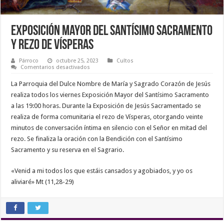
Exposición Mayor del Santísimo Sacramento
y Rezo de Vísperas
Párroco
octubre 25, 2023
Cultos
en
Comentarios desactivados
Exposición
Mayor
La Parroquia del Dulce Nombre de María y Sagrado Corazón de Jesús
del
Santísimo
realiza todos los viernes Exposición Mayor del Santísimo Sacramento
Sacramento
a las 19:00 horas. Durante la Exposición de Jesús Sacramentado se
y
Rezo
realiza de forma comunitaria el rezo de Vísperas, otorgando veinte
de
Vísperas
minutos de conversación íntima en silencio con el Señor en mitad del
rezo. Se finaliza la oración con la Bendición con el Santísimo
Sacramento y su reserva en el Sagrario.
«Venid a mi todos los que estáis cansados y agobiados, y yo os
aliviaré» Mt (11,28-29)