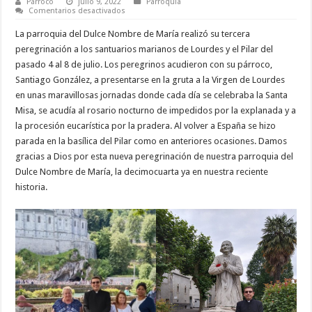
Párroco
julio 9, 2022
Parroquia
en
Comentarios desactivados
III
Peregrinación
La parroquia del Dulce Nombre de María realizó su tercera
a
Lourdes
peregrinación a los santuarios marianos de Lourdes y el Pilar del
y
pasado 4 al 8 de julio. Los peregrinos acudieron con su párroco,
el
Pilar
Santiago González, a presentarse en la gruta a la Virgen de Lourdes
en unas maravillosas jornadas donde cada día se celebraba la Santa
Misa, se acudía al rosario nocturno de impedidos por la explanada y a
la procesión eucarística por la pradera. Al volver a España se hizo
parada en la basílica del Pilar como en anteriores ocasiones. Damos
gracias a Dios por esta nueva peregrinación de nuestra parroquia del
Dulce Nombre de María, la decimocuarta ya en nuestra reciente
historia.