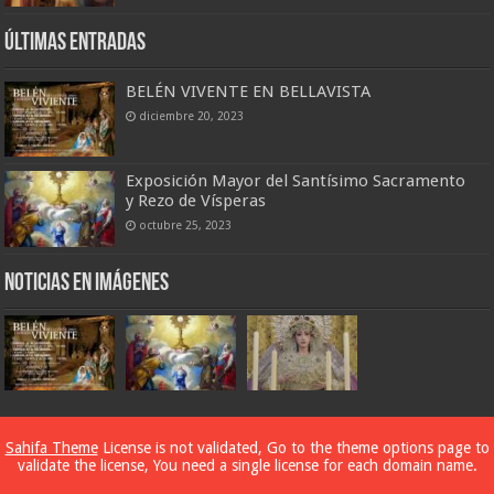
Últimas entradas
BELÉN VIVENTE EN BELLAVISTA
diciembre 20, 2023
Exposición Mayor del Santísimo Sacramento
y Rezo de Vísperas
octubre 25, 2023
Noticias en imágenes
Designed by
Conecta6
Sahifa Theme
License is not validated, Go to the theme options page to
validate the license, You need a single license for each domain name.
© Copyright 2026, All Rights Reserved