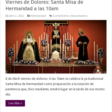
Viernes de Dolores: Santa Misa de
Hermandad a las 10am
en
abril 2, 2022
Hermandad
Comentarios desactivados
Viernes
de
Dolores:
Santa
Misa
de
Hermandad
a
las
10am
8 de Abril: viernes de dolores. A las 10am se celebra la ya tradicional
Santa Misa de Hermandad como preparación a la estación de
penitencia que, Dios mediante, tendrá lugar en la tarde de ese mismo
día.
Leer Más »