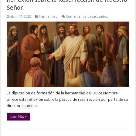
Señor
en
abril 17, 2022
Hermandad
Comentarios desactivados
Reflexión
sobre
la
Resurrección
de
Nuestro
Señor
La diputación de formación de la hermandad del Dulce Nombre
ofrece esta reflexión sobre la pascua de resurrección por parte de su
director espiritual.
Leer Más »