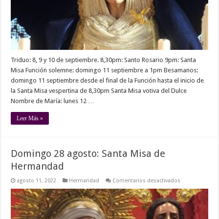
a
12
de
septiembre
Triduo: 8, 9 y 10 de septiembre. 8,30pm: Santo Rosario 9pm: Santa
Misa Función solemne: domingo 11 septiembre a 1pm Besamanos:
domingo 11 septiembre desde el final de la Función hasta el inicio de
la Santa Misa vespertina de 8,30pm Santa Misa votiva del Dulce
Nombre de María: lunes 12 …
Leer Más »
Domingo 28 agosto: Santa Misa de
Hermandad
en
agosto 11, 2022
Hermandad
Comentarios desactivados
Domingo
28
agosto:
Santa
Misa
de