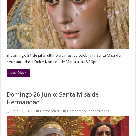
de
Hermandad
El domingo 31 de julio, último de mes, se celebra la Santa Misa de
hermandad del Dulce Nombre de María a las 8,30pm.
Leer Más »
Domingo 26 Junio: Santa Misa de
Hermandad
en
junio 20, 2022
Hermandad
Comentarios desactivados
Domingo
26
Junio:
Santa
Misa
de