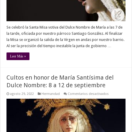
Se celebró la Santa Misa votiva del Dulce Nombre de María a las 7 de
la tarde, oficiada por nuestro párroco Santiago González. Al finalizar
la Misa se organizó la salida de la Virgen en andas por nuestro barrio.
Al ser la precisión del tiempo inestable la junta de gobierno …
Leer Más »
Cultos en honor de María Santísima del
Dulce Nombre: 8 a 12 de septiembre
en
agosto 29, 2022
Hermandad
Comentarios desactivados
Cultos
en
honor
de
María
Santísima
del
Dulce
Nombre:
8