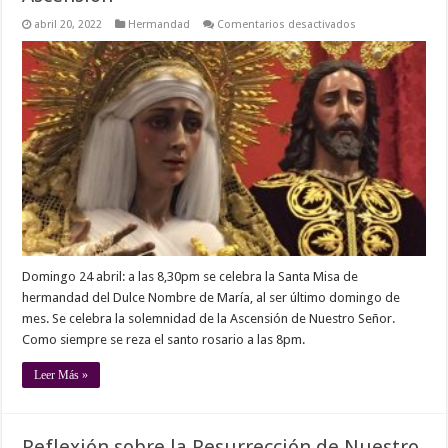
en
abril 20, 2022
Hermandad
Comentarios desactivados
Domingo
29
mayo:
Santa
Misa
de
Hermandad
en
la
solemnidad
de
la
Ascensión
Domingo 24 abril: a las 8,30pm se celebra la Santa Misa de
hermandad del Dulce Nombre de María, al ser último domingo de
mes. Se celebra la solemnidad de la Ascensión de Nuestro Señor.
Como siempre se reza el santo rosario a las 8pm.
Leer Más »
Reflexión sobre la Resurrección de Nuestro