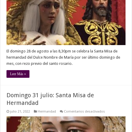
Hermandad
El domingo 28 de agosto a las 8,30pm se celebra la Santa Misa de
hermandad del Dulce Nombre de María por ser último domingo de
mes, con rezo previo del santo rosario.
Leer Más »
Domingo 31 julio: Santa Misa de
Hermandad
en
julio 21, 2022
Hermandad
Comentarios desactivados
Domingo
31
julio:
Santa
Misa