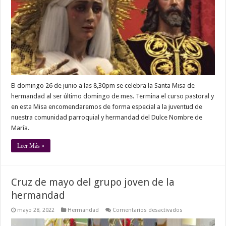
Hermandad
El domingo 26 de junio a las 8,30pm se celebra la Santa Misa de
hermandad al ser último domingo de mes. Termina el curso pastoral y
en esta Misa encomendaremos de forma especial a la juventud de
nuestra comunidad parroquial y hermandad del Dulce Nombre de
María.
Leer Más »
Cruz de mayo del grupo joven de la
hermandad
en
mayo 28, 2022
Hermandad
Comentarios desactivados
Cruz
de