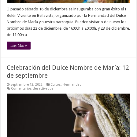
El pasado sábado 16 de diciembre se inauguraba con gran éxito el I
Belén Viviente en Bellavista, organizado por la Hermandad del Dulce
Nombre de María y nuestra parroquia. Pueden visitarlo de nuevo los
próximos días 22 de diciembre, de 16:00h a 20:00h, y 23 de diciembre,
de 11:00h a …
Leer Más »
Celebración del Dulce Nombre de María: 12
de septiembre
septiembre 12, 2022
Cultos
,
Hermandad
en
Comentarios desactivados
Celebración
del
Dulce
Nombre
de
María:
12
de
septiembre