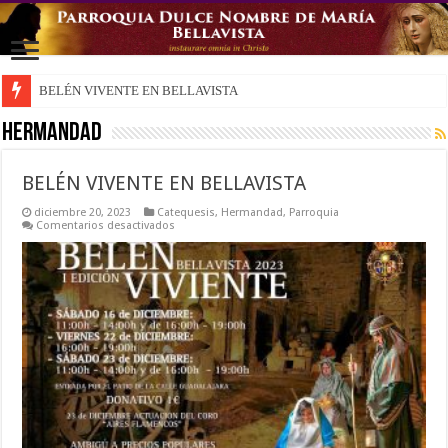
BELÉN VIVENTE EN BELLAVISTA
Exposición Mayor del Santísimo Sacramento y Rezo de Vísperas
Hermandad
BELÉN VIVENTE EN BELLAVISTA
diciembre 20, 2023
Catequesis
,
Hermandad
,
Parroquia
en
Comentarios desactivados
BELÉN
VIVENTE
EN
BELLAVISTA