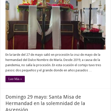
mayo
del
grupo
joven
de
la
hermandad
En la tarde del 27 de mayo salió en procesión la cruz de mayo de la
hermandad del Dulce Nombre de María. Desde 2019, a causa de la
pandemia, no salía la procesión. En esta ocasión el cortejo tuvo tres
pasos: dos pequeños y el grande donde en años pasados …
Leer Más »
Domingo 29 mayo: Santa Misa de
Hermandad en la solemnidad de la
Ascensión