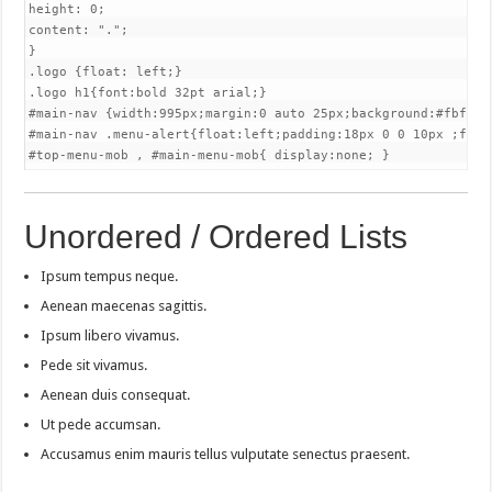
height: 0;

content: ".";

}

.logo {float: left;}

.logo h1{font:bold 32pt arial;}

#main-nav {width:995px;margin:0 auto 25px;background:#fbfbfb
#main-nav .menu-alert{float:left;padding:18px 0 0 10px ;font-
#top-menu-mob , #main-menu-mob{ display:none; }
Unordered / Ordered Lists
Ipsum tempus neque.
Aenean maecenas sagittis.
Ipsum libero vivamus.
Pede sit vivamus.
Aenean duis consequat.
Ut pede accumsan.
Accusamus enim mauris tellus vulputate senectus praesent.