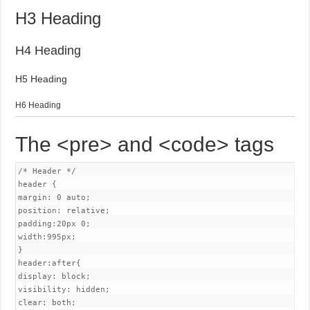
H3 Heading
H4 Heading
H5 Heading
H6 Heading
The <pre> and <code> tags
/* Header */

header {

margin: 0 auto;

position: relative;

padding:20px 0;

width:995px;

}

header:after{

display: block;

visibility: hidden;

clear: both;
