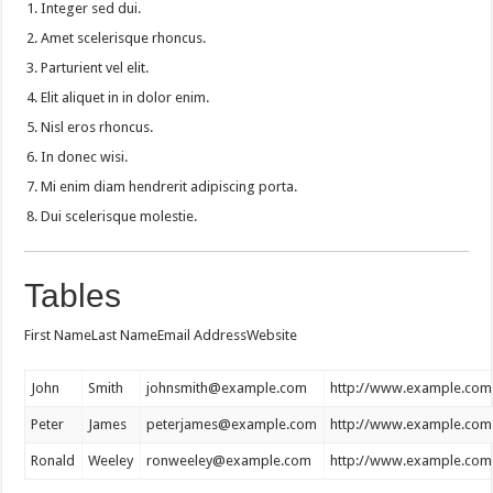
Integer sed dui.
Amet scelerisque rhoncus.
Parturient vel elit.
Elit aliquet in in dolor enim.
Nisl eros rhoncus.
In donec wisi.
Mi enim diam hendrerit adipiscing porta.
Dui scelerisque molestie.
Tables
First NameLast NameEmail AddressWebsite
John
Smith
johnsmith@example.com
http://www.example.com
Peter
James
peterjames@example.com
http://www.example.com
Ronald
Weeley
ronweeley@example.com
http://www.example.com