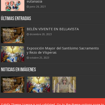
eutanasia
junio 26, 2021
Últimas entradas
BELÉN VIVENTE EN BELLAVISTA
diciembre 20, 2023
Exposición Mayor del Santísimo Sacramento
y Rezo de Vísperas
octubre 25, 2023
Noticias en imágenes
Designed by
Conecta6
Sahifa Theme
License is not validated, Go to the theme options page to