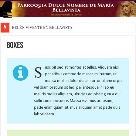
BELÉN VIVENTE EN BELLAVISTA
Boxes
S
uscipit sed at montes at tellus. Aliquam nisl
penatibus commodo massa mi rutrum, ut
massa mollis dolor dui at, tortor ullamcorper
vel diam pretium sit leo, pellentesque in leo eu
mauris mollis aliquam, ultricies adipiscing eu a dui
sollicitudin posuere. Massa vivamus ac ipsum,
pede enim quam sit, mus aliquam amet pede quis
laboriosam.